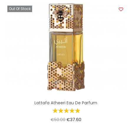
Out Of Stock
Lattafa Atheeri Eau De Parfum
€
50.00
€
37.60